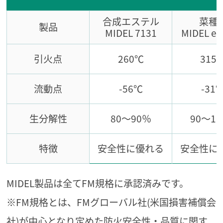
合成エステル
菜種
製品
MIDEL 7131
MIDEL e
引火点
260℃
315
流動点
-56℃
-31
生分解性
80～90％
90～1
特徴
安全性に優れる
安全性に
MIDEL製品は全てFM規格に承認済みです。
※FM規格とは、FMグローバル社(米国損害補償会
社)が中心となり定めた防火安全性・品質に関す